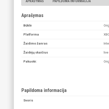
APRAŠYMAS
PAPILDOMA INFORMACIJA
Aprašymas
Būklė
Ori
Platforma
XBO
Žaidimo žanras
Inte
Žaidėjų skaičius
liv
Pakuotė:
Ori
Papildoma informacija
Svoris