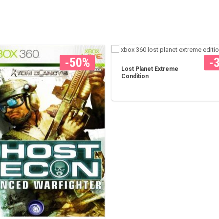
-50%
-
Lost Planet Extreme
Condition
Į KREPŠELĮ