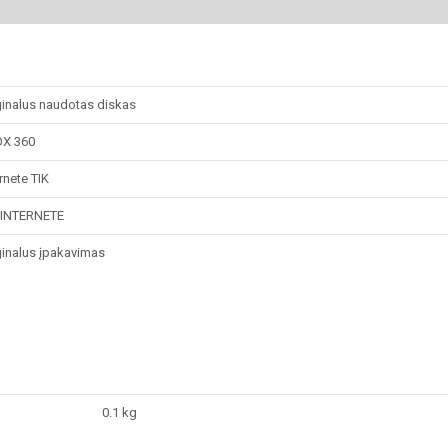
ginalus naudotas diskas
X 360
rnete TIK
e INTERNETE
ginalus įpakavimas
0.1 kg