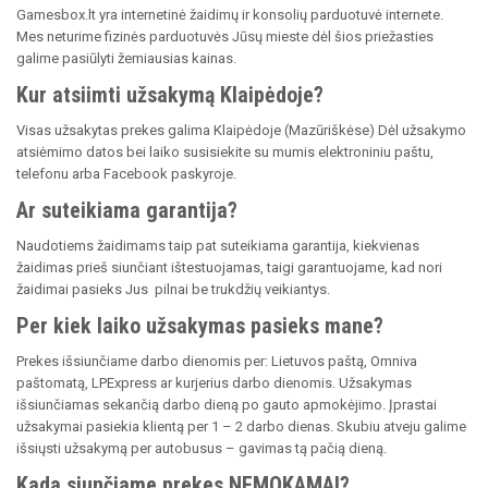
Gamesbox.lt yra internetinė žaidimų ir konsolių parduotuvė internete.
Mes neturime fizinės parduotuvės Jūsų mieste dėl šios priežasties
galime pasiūlyti žemiausias kainas.
Kur atsiimti užsakymą Klaipėdoje?
Visas užsakytas prekes galima Klaipėdoje (Mazūriškėse) Dėl užsakymo
atsiėmimo datos bei laiko susisiekite su mumis elektroniniu paštu,
telefonu arba Facebook paskyroje.
Ar suteikiama garantija?
Naudotiems žaidimams taip pat suteikiama garantija, kiekvienas
žaidimas prieš siunčiant ištestuojamas, taigi garantuojame, kad nori
žaidimai pasieks Jus pilnai be trukdžių veikiantys.
Per kiek laiko užsakymas pasieks mane?
Prekes išsiunčiame darbo dienomis per: Lietuvos paštą, Omniva
paštomatą, LPExpress ar kurjerius darbo dienomis. Užsakymas
išsiunčiamas sekančią darbo dieną po gauto apmokėjimo. Įprastai
užsakymai pasiekia klientą per 1 – 2 darbo dienas. Skubiu atveju galime
išsiųsti užsakymą per autobusus – gavimas tą pačią dieną.
Kada siunčiame prekes NEMOKAMAI?