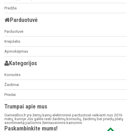
Pradžia
Parduotuvė
Parduotuvė
Krepšelis
Apmokėjimas
Kategorijos
Konsolės
Žaidimai
Priedai
Trumpai apie mus
GamesBox.lt yra žemų kainų elektroninė parduotuvė veikianti nuo 2016
metų, kurioje Jūs galite rasti žaidimų konsolių, žaidimų bei priedų platų
asortimentą pačiomis žemiausiomis kainomis.
Paskambinkite mums!