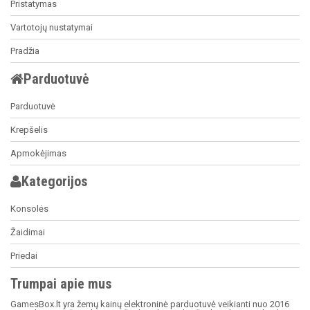
Pristatymas
Vartotojų nustatymai
Pradžia
Parduotuvė
Parduotuvė
Krepšelis
Apmokėjimas
Kategorijos
Konsolės
Žaidimai
Priedai
Trumpai apie mus
GamesBox.lt yra žemų kainų elektroninė parduotuvė veikianti nuo 2016