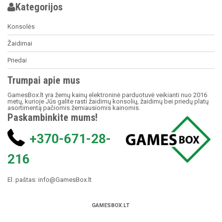
Kategorijos
Konsolės
Žaidimai
Priedai
Trumpai apie mus
GamesBox.lt yra žemų kainų elektroninė parduotuvė veikianti nuo 2016
metų, kurioje Jūs galite rasti žaidimų konsolių, žaidimų bei priedų platų
asortimentą pačiomis žemiausiomis kainomis.
Paskambinkite mums!
+370-671-28-
216
El. paštas:
info@GamesBox.lt
GAMESBOX.LT