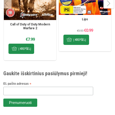
Lips
Call of Duty of Duty Modern
Warfare 2
Original
Current
€
0.99
€
9.99
price
price
was:
is:
€9.99.
€0.99.
€
7.99
Į KREPŠELĮ
Į KREPŠELĮ
Gaukite išskirtinius pasiūlymus pirmieji!
El. pašto adresas
*