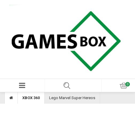
XBOX 360
Lego Marvel Super Hereos