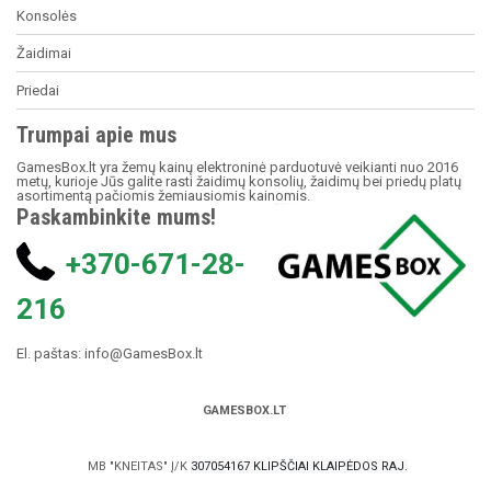
Konsolės
Žaidimai
Priedai
Trumpai apie mus
GamesBox.lt yra žemų kainų elektroninė parduotuvė veikianti nuo 2016
metų, kurioje Jūs galite rasti žaidimų konsolių, žaidimų bei priedų platų
asortimentą pačiomis žemiausiomis kainomis.
Paskambinkite mums!
+370-671-28-
216
El. paštas:
info@GamesBox.lt
GAMESBOX.LT
MB "KNEITAS" Į/K
307054167 KLIPŠČIAI KLAIPĖDOS RAJ.