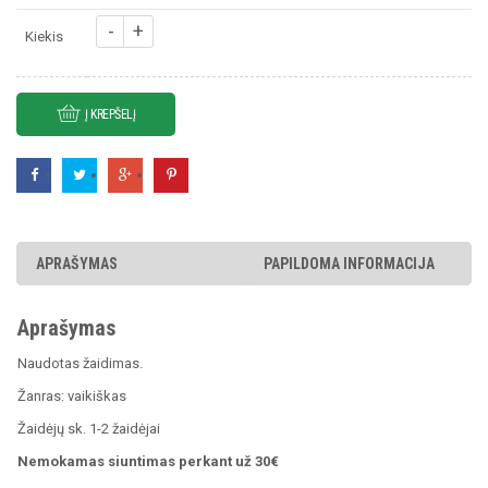
was:
is:
produkto
€9.99.
€7.99.
Kiekis
kiekis:
Sonic
Hereos
Į KREPŠELĮ
APRAŠYMAS
PAPILDOMA INFORMACIJA
Aprašymas
Naudotas žaidimas.
Žanras: vaikiškas
Žaidėjų sk. 1-2 žaidėjai
Nemokamas siuntimas perkant už 30€