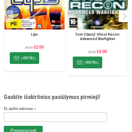
Lips
Tom Clancy’ Ghost Recon:
Advanced Warfighter
Original
Current
€
0.99
€
9.99
price
price
Original
Current
€
4.99
was:
is:
€
9.99
price
price
€9.99.
€0.99.
was:
is:
Į KREPŠELĮ
€9.99.
€4.99.
Į KREPŠELĮ
Gaukite išskirtinius pasiūlymus pirmieji!
El. pašto adresas
*