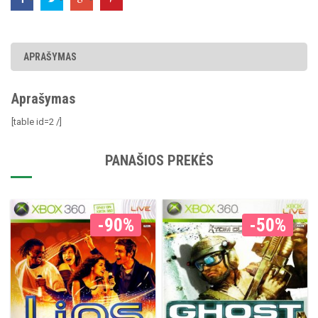
Trilogy
APRAŠYMAS
Aprašymas
[table id=2 /]
PANAŠIOS PREKĖS
-90%
-50%