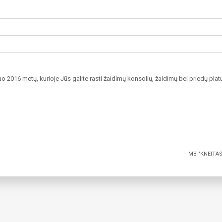
Į KREPŠELĮ
Į KREPŠELĮ
40%
o 2016 metų, kurioje Jūs galite rasti žaidimų konsolių, žaidimų bei priedų p
€
24.99
MB "KNEITAS
Original
Current
€
14.99
price
price
was:
is:
€24.99.
€14.99.