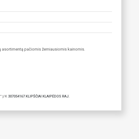
latų asortimentą pačiomis žemiausiomis kainomis.
" Į/K
307054167 KLIPŠČIAI KLAIPĖDOS RAJ.