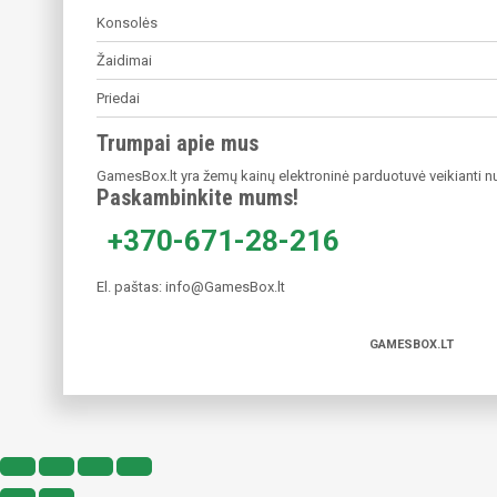
Konsolės
Į KREPŠELĮ
Į KREPŠELĮ
Žaidimai
-30%
-
Priedai
Trumpai apie mus
GamesBox.lt yra žemų kainų elektroninė parduotuvė veikianti nu
Paskambinkite mums!
+370-671-28-216
El. paštas:
info@GamesBox.lt
Lego Marvel Super
GAMESBOX.LT
Hereos
W12
€
9.99
Original
Current
€
6.99
price
price
was:
is:
€9.99.
€6.99.
Į KREPŠELĮ
Į KREPŠELĮ