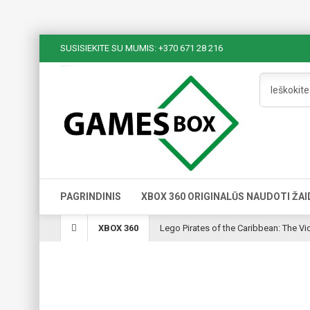
SUSISIEKITE SU MUMIS: +370 671 28 216
PAGRINDINIS
XBOX 360 ORIGINALŪS NAUDOTI ŽAI
XBOX 360
Lego Pirates of the Caribbean: The 