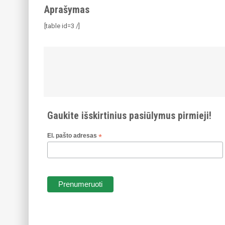
Aprašymas
[table id=3 /]
PANAŠIOS PREKĖS
-30%
-
Gaukite išskirtinius pasiūlymus pirmieji!
El. pašto adresas
*
SmackDown VS
€
9.99