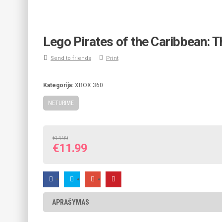
Lego Pirates of the Caribbean: 
Send to friends
Print
Kategorija:
XBOX 360
NETURIME
€
14.99
Original
Current
€
11.99
price
price
was:
is:
€14.99.
€11.99.
APRAŠYMAS