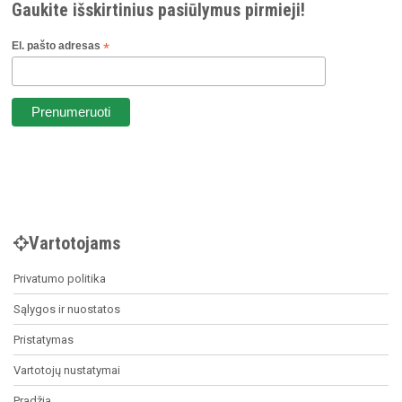
Gaukite išskirtinius pasiūlymus pirmieji!
El. pašto adresas
*
Vartotojams
Privatumo politika
Sąlygos ir nuostatos
Pristatymas
Vartotojų nustatymai
Pradžia