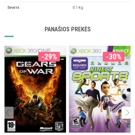
Svoris
0.1 kg
PANAŠIOS PREKĖS
-29%
-30%