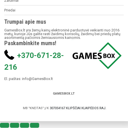
Žaidimai
Priedai
Trumpai apie mus
GamesBox.lt yra žemų kainų elektroninė parduotuvė veikianti nuo 2016
metų, kurioje Jūs galite rasti žaidimų konsolių, žaidimų bei priedų platų
asortimentą pačiomis žemiausiomis kainomis.
Paskambinkite mums!
+370-671-28-
216
El. paštas:
info@GamesBox.lt
GAMESBOX.LT
MB "KNEITAS" Į/K
307054167 KLIPŠČIAI KLAIPĖDOS RAJ.