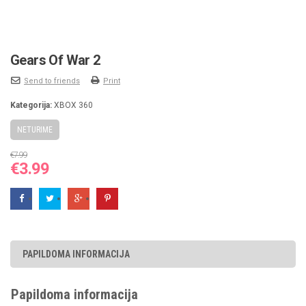
Gears Of War 2
Send to friends
Print
Kategorija:
XBOX 360
NETURIME
€
7.99
Original
Current
€
3.99
price
price
was:
is:
€7.99.
€3.99.
PAPILDOMA INFORMACIJA
Papildoma informacija