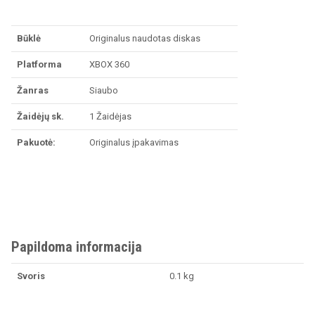
Būklė
Originalus naudotas diskas
Platforma
XBOX 360
Žanras
Siaubo
Žaidėjų sk.
1 Žaidėjas
Pakuotė:
Originalus įpakavimas
Papildoma informacija
Svoris
0.1 kg