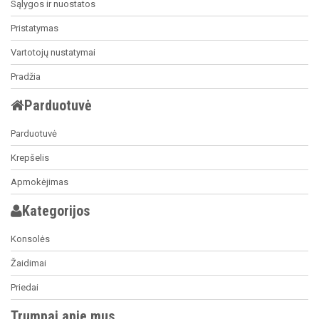
Sąlygos ir nuostatos
Pristatymas
Vartotojų nustatymai
Pradžia
Parduotuvė
Parduotuvė
Krepšelis
Apmokėjimas
Kategorijos
Konsolės
Žaidimai
Priedai
Trumpai apie mus