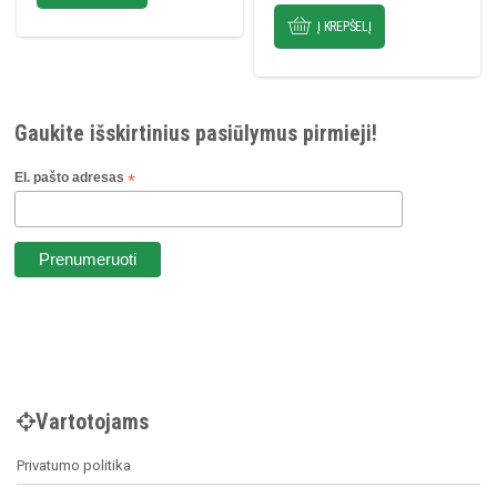
€7.99.
€6.99.
Į KREPŠELĮ
Gaukite išskirtinius pasiūlymus pirmieji!
El. pašto adresas
*
Vartotojams
Privatumo politika