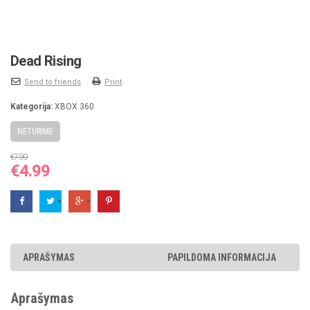
Dead Rising
Send to friends
Print
Kategorija:
XBOX 360
NETURIME
€
7.99
Original
Current
€
4.99
price
price
was:
is:
€7.99.
€4.99.
APRAŠYMAS
PAPILDOMA INFORMACIJA
Aprašymas