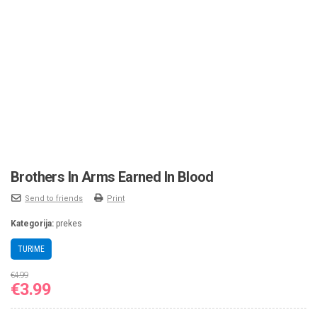
Brothers In Arms Earned In Blood
Send to friends
Print
Kategorija:
prekes
TURIME
€
4.99
Original
Current
€
3.99
price
price