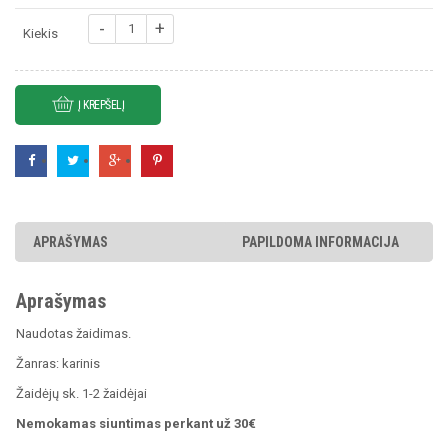
was:
is:
produkto
€4.99.
€3.99.
Kiekis
kiekis:
Brothers
In
Arms
Į KREPŠELĮ
Earned
In
Blood
APRAŠYMAS
PAPILDOMA INFORMACIJA
Aprašymas
Naudotas žaidimas.
Žanras: karinis
Žaidėjų sk. 1-2 žaidėjai
Nemokamas siuntimas perkant už 30€