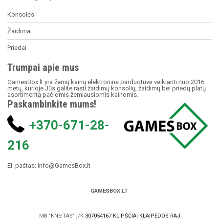
Konsolės
Žaidimai
Priedai
Trumpai apie mus
GamesBox.lt yra žemų kainų elektroninė parduotuvė veikianti nuo 2016
metų, kurioje Jūs galite rasti žaidimų konsolių, žaidimų bei priedų platų
asortimentą pačiomis žemiausiomis kainomis.
Paskambinkite mums!
+370-671-28-
216
El. paštas:
info@GamesBox.lt
GAMESBOX.LT
MB "KNEITAS" Į/K
307054167 KLIPŠČIAI KLAIPĖDOS RAJ.