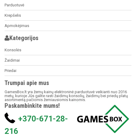
Parduotuvė
Krepšelis
Apmokėjimas
Kategorijos
Konsolės
Žaidimai
Priedai
Trumpai apie mus
GamesBox.lt yra žemų kainų elektroninė parduotuvė veikianti nuo 2016
metų, kurioje Jūs galite rasti žaidimų konsolių, žaidimų bei priedų platų
asortimentą pačiomis žemiausiomis kainomis.
Paskambinkite mums!
+370-671-28-
216