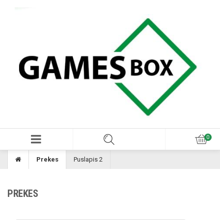
Prekes
Puslapis 2
PREKES