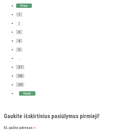
Prev
1
2
3
4
5
…
37
38
39
Next
Gaukite išskirtinius pasiūlymus pirmieji!
El. pašto adresas
*